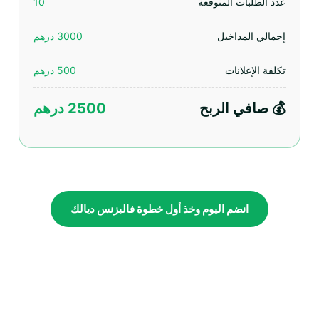
عدد الطلبات المتوقعة
10
إجمالي المداخيل
3000 درهم
تكلفة الإعلانات
500 درهم
💰 صافي الربح
2500 درهم
انضم اليوم وخذ أول خطوة فالبزنس ديالك