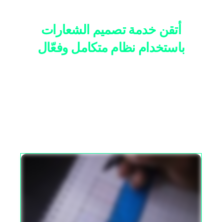
أتقن خدمة تصميم الشعارات
باستخدام نظام متكامل وفعّال
تعلم خطوة بخطوة كيف تصمم شعارات احترافية وتحوّل
مهارتك إلى مصدر دخل مستمر. في هذا الكورس غادي
تعرف الاستراتيجية، الأدوات، والنظام العملي اللي
كيساعدك تبيع شعاراتك بسهولة عبر إعلانات فيسبوك
فقط.