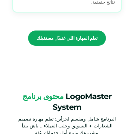
نتائج حقيقية.
تعلم المهارة اللي غتبدّل مستقبلك
LogoMaster
محتوى برنامج
System
البرنامج شامل ومقسم لجزأين: تعلم مهارة تصميم
الشعارات + التسويق وجلب العملاء… باش تبدأ
مشروعك وتبيع أول خدماتك بثقة.